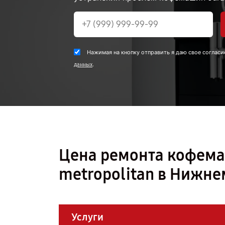
Нажимая на кнопку отправить я даю свое согласи
.
данных
Цена ремонта кофемаш
metropolitan в Нижн
Услуги