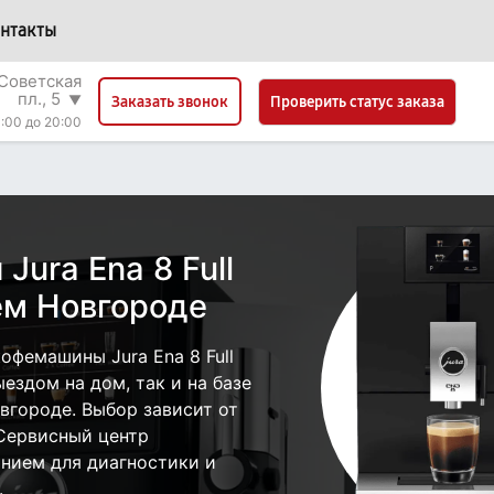
нтакты
Советская
пл., 5
▼
Проверить статус заказа
Заказать звонок
:00 до 20:00
ura Ena 8 Full
ем Новгороде
фемашины Jura Ena 8 Full
ыездом на дом, так и на базе
вгороде. Выбор зависит от
 Сервисный центр
нием для диагностики и
.