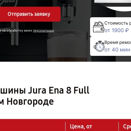
Отправить заявку
Стоимость 
от 1900 ₽
е на обработку моих
персональных
Время ремо
от 40 мин
ины Jura Ena 8 Full
ем Новгороде
Цена, от
Ср