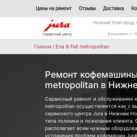
Цены на ремонт
Отзывы
Доставка
Ко
Нижний Новгород, 
Ежедневно, с 10
Сервисный центр
/
Ena 8 Full metropolitan
Главная
Ремонт кофемашины J
metropolitan в Нижн
Сервисный ремонт и обслуживание ко
metropolitan осуществляется как с в
сервисного центра Jura в Нижнем Но
типа поломки и пожелания клиента.
располагает всем нужным оборудова
устранения проблем кофемашин Jura